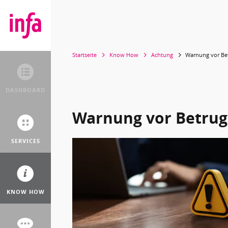
Startseite
Know How
Achtung
Warnung vor Bet
DASHBOARD
Warnung vor Betrugs
SERVICES
KNOW HOW