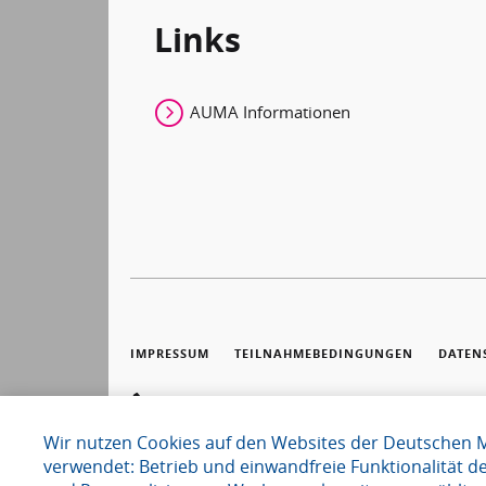
Links
AUMA Informationen
IMPRESSUM
TEILNAHMEBEDINGUNGEN
DATEN
+49 511 89-37000
E-MAIL SENDEN
Wir nutzen Cookies auf den Websites der Deutschen 
verwendet: Betrieb und einwandfreie Funktionalität d
ZUR INFA WEBSITE