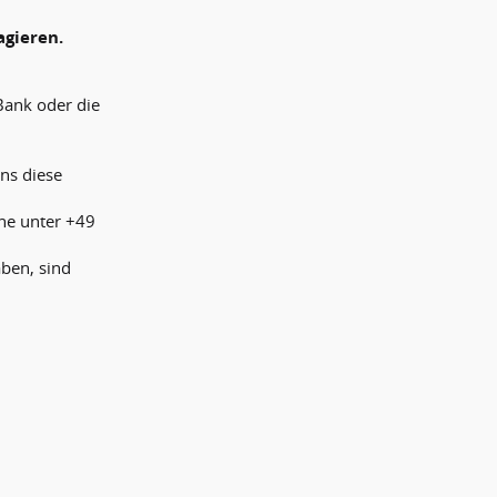
agieren.
Bank oder die
ns diese
ne unter +49
aben, sind