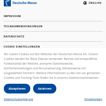
ENGLISH
IMPRESSUM
TEILNAHMEBEDINGUNGEN
DATENSCHUTZ
COOKIE EINSTELLUNGEN
Wir nutzen Cookies auf den Websites der Deutschen Messe AG. Unsere
FAQ
Cookies werden für diese Zwecke verwendet: Betrieb und einwandfreie
Funktionalität der Website, anonyme Statistikzwecke,
+49 511 89-37000
Komforteinstellungen und Personalisierung, Werbezwecke mit
ausgewählten Partnern. Weitere Informationen zu den von uns genutzten
E-MAIL SENDEN
Cookies und Tracking-Tools finden Sie in unseren Datenschutzhinweisen.
Akzeptieren
Ablehnen
ZUR INFA WEBSITE
Datenschutzerklärung
Einstellungen